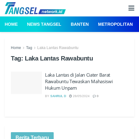
HOME
NEWS TANGSEL
BANTEN
METROPOLITAN
Home
Tag
Laka Lantas Rawabuntu
Tag:
Laka Lantas Rawabuntu
Laka Lantas di Jalan Ciater Barat
Rawabuntu Tewaskan Mahasiswi
Hukum Unpam
BY
SAHRUL D
28/05/2024
0
Berita Terbaru