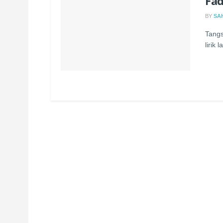
Fad
BY
SA
Tangs
lirik