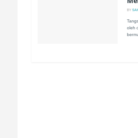
Me
BY
SA
Tangs
oleh 
berma