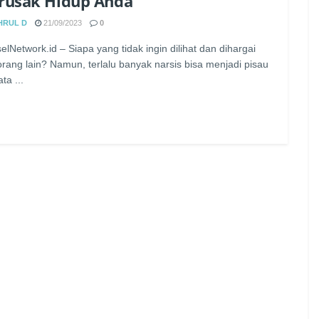
rusak Hidup Anda
HRUL D
21/09/2023
0
elNetwork.id – Siapa yang tidak ingin dilihat dan dihargai
orang lain? Namun, terlalu banyak narsis bisa menjadi pisau
ta ...