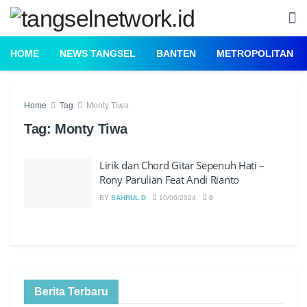
HOME
NEWS TANGSEL
BANTEN
METROPOLITAN
Home
Tag
Monty Tiwa
Tag:
Monty Tiwa
Lirik dan Chord Gitar Sepenuh Hati –
Rony Parulian Feat Andi Rianto
BY
SAHRUL D
10/06/2024
0
Berita Terbaru