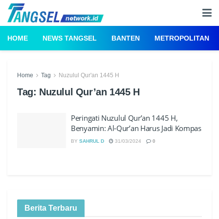
HOME
NEWS TANGSEL
BANTEN
METROPOLITAN
Home
Tag
Nuzulul Qur'an 1445 H
Tag:
Nuzulul Qur’an 1445 H
Peringati Nuzulul Qur’an 1445 H,
Benyamin: Al-Qur’an Harus Jadi Kompas
BY
SAHRUL D
31/03/2024
0
Berita Terbaru