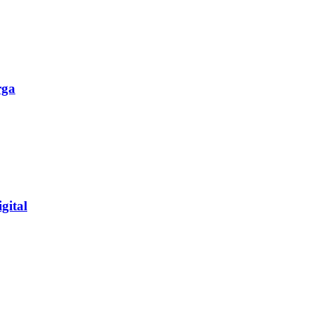
rga
gital