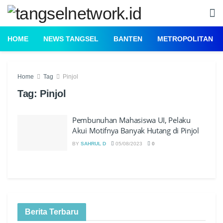
HOME
NEWS TANGSEL
BANTEN
METROPOLITAN
Home
Tag
Pinjol
Tag:
Pinjol
Pembunuhan Mahasiswa UI, Pelaku
Akui Motifnya Banyak Hutang di Pinjol
BY
SAHRUL D
05/08/2023
0
Berita Terbaru