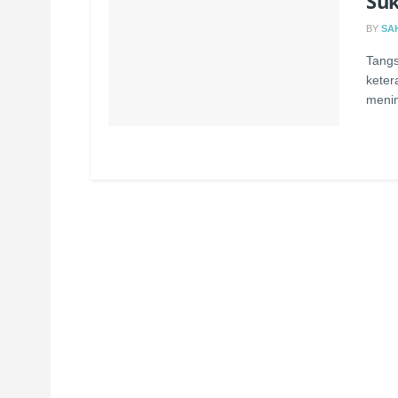
Suk
BY
SA
Tangs
keter
menin