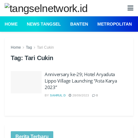
HOME
NEWS TANGSEL
BANTEN
METROPOLITAN
Home
Tag
Tari Cukin
Tag:
Tari Cukin
Anniversary ke-29; Hotel Aryaduta
Lippo Village Launching “Asta Karya
2023”
BY
SAHRUL D
28/09/2023
0
Berita Terbaru