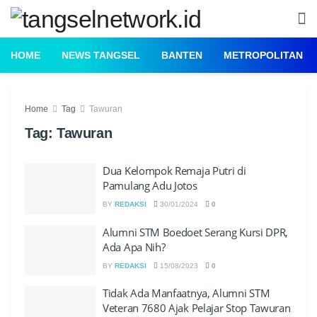
HOME
NEWS TANGSEL
BANTEN
METROPOLITAN
Home
Tag
Tawuran
Tag:
Tawuran
Dua Kelompok Remaja Putri di
Pamulang Adu Jotos
BY
REDAKSI
30/01/2024
0
Alumni STM Boedoet Serang Kursi DPR,
Ada Apa Nih?
BY
REDAKSI
15/08/2023
0
Tidak Ada Manfaatnya, Alumni STM
Veteran 7680 Ajak Pelajar Stop Tawuran