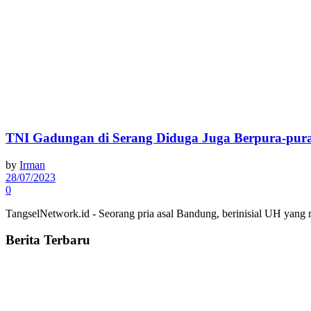
TNI Gadungan di Serang Diduga Juga Berpura-pura
by
Irman
28/07/2023
0
TangselNetwork.id - Seorang pria asal Bandung, berinisial UH yan
Berita Terbaru