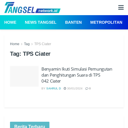
HOME
NEWS TANGSEL
BANTEN
METROPOLITAN
Home
Tag
TPS Ciater
Tag:
TPS Ciater
Benyamin Ikuti Simulasi Pemungutan
dan Penghitungan Suara di TPS
042 Ciater
BY
SAHRUL D
30/01/2024
0
Berita Terbaru