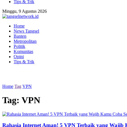
Tips & Trik
Minggu, 9 Agustus 2026
Home
News Tangsel
Banten
Metropolitan
Politik
Komunitas
Opini
Tips & Trik
Home
Tag
VPN
Tag:
VPN
Rahasia Internet Aman! 5 VPN Terbaik yang Waji