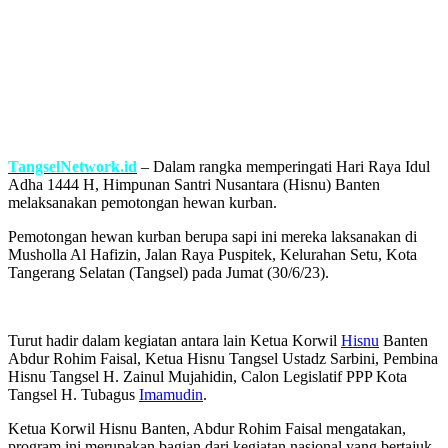
TangselNetwork.id
– Dalam rangka memperingati Hari Raya Idul
Adha 1444 H, Himpunan Santri Nusantara (Hisnu) Banten
melaksanakan pemotongan hewan kurban.
Pemotongan hewan kurban berupa sapi ini mereka laksanakan di
Musholla Al Hafizin, Jalan Raya Puspitek, Kelurahan Setu, Kota
Tangerang Selatan (Tangsel) pada Jumat (30/6/23).
Turut hadir dalam kegiatan antara lain Ketua Korwil
Hisnu
Banten
Abdur Rohim Faisal, Ketua Hisnu Tangsel Ustadz Sarbini, Pembina
Hisnu Tangsel H. Zainul Mujahidin, Calon Legislatif PPP Kota
Tangsel H. Tubagus
Imamudin
.
Ketua Korwil Hisnu Banten, Abdur Rohim Faisal mengatakan,
program ini merupakan bagian dari kegiatan nasional yang bertajuk