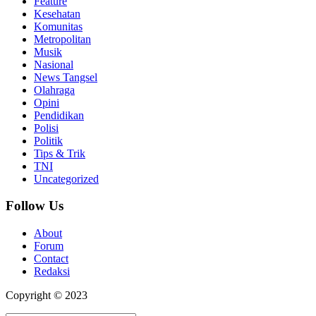
Feature
Kesehatan
Komunitas
Metropolitan
Musik
Nasional
News Tangsel
Olahraga
Opini
Pendidikan
Polisi
Politik
Tips & Trik
TNI
Uncategorized
Follow Us
About
Forum
Contact
Redaksi
Copyright © 2023