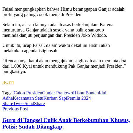
Faisal mengungkapkan bahwa Hisnu beranggapan Ganjar adalah
profil yang paling cocok menjadi Presiden.
Selain itu, alasan lainnya adalah asas berkelanjutan. Karena
menurutnya Ganjar adalah sosok yang paling sanggup
menindaklanjuti perjuangan dari Presiden Joko Widodo.
Untuk itu, ucap Faisal, dalam waktu dekat ini Hisnu akan
melakukan agenda istighosah.
“Rencananya kami akan mengajukan istighosah atau meminta doa
dari 1.000 Kyai untuk mendukung Pak Ganjar menjadi Presiden,”
pungkasnya.
dwi11
Tags:
Calon Presiden
Ganjar Pranowo
Hisnu Banten
Idul
Adha
Kecamatan Setu
Kurban Sapi
Pemilu 2024
Share
Tweet
Send
Share
Previous Post
Guru di Tangsel Culik Anak Berkebutuhan Khusus,
Polisi: Sudah Ditangkap.