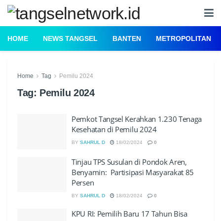
HOME
NEWS TANGSEL
BANTEN
METROPOLITAN
Home
Tag
Pemilu 2024
Tag:
Pemilu 2024
Pemkot Tangsel Kerahkan 1.230 Tenaga
Kesehatan di Pemilu 2024
BY
SAHRUL D
18/02/2024
0
Tinjau TPS Susulan di Pondok Aren,
Benyamin: Partisipasi Masyarakat 85
Persen
BY
SAHRUL D
18/02/2024
0
KPU RI: Pemilih Baru 17 Tahun Bisa