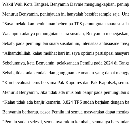
Wakil Wali Kota Tangsel, Benyamin Davnie mengungkapkan, peninjau
Menurut Benyamin, peninjauan ini hanyalah bersifat sample saja. Un
“Saya melakukan peninjauan beberapa TPS pemungutan suara susulan. 
Walaupun adanya pemungutan suara susulan, Benyamin menegaskan, p
Sebab, pada pemungutan suara susulan ini, intensitas antusiasme masy
“Alhamdulillah, kalau melihat hari ini saya optimis partisipasi masyara
Sebelumnya, kata Benyamin, pelaksanaan Pemilu pada 2024 di Tangsel
Sebab, tidak ada kendala dan gangguan keamanan yang dapat mengga
“Kami evaluasi terus bersama Pak Kapolres dan Pak Kapolsek, semuan
Menurut Benyamin, Jika tidak ada musibah banjir pada pemungutan s
“Kalau tidak ada banjir kemarin, 3.824 TPS sudah berjalan dengan ba
Benyamin berharap, pasca Pemilu ini semua masyarakat dapat menjaga
“Pemilu sudah selesai, semuanya rukun kembali, semuanya bersaudar