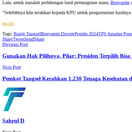
Lalu, untuk masalah perhitungan hasil pemungutan suara,
Benyamin
m
“Selebihnya kita serahkan kepada KPU untuk pengumuman hasilnya hin
dwi11
Tags:
Banjir Tangsel
Benyamin Davnie
Pemilu 2024
TPS Susulan Pon
Share
Tweet
Send
Share
Previous Post
Gunakan Hak Pilihnya, Pilar: Presiden Terpilih Bis
Next Post
Pemkot Tangsel Kerahkan 1.230 Tenaga Kesehatan d
Sahrul D