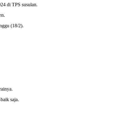
24 di TPS susulan.
en.
nggu (18/2).
rainya.
baik saja.