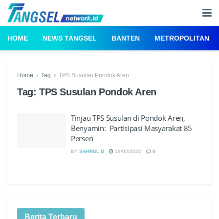
HOME
NEWS TANGSEL
BANTEN
METROPOLITAN
Home
Tag
TPS Susulan Pondok Aren
Tag:
TPS Susulan Pondok Aren
Tinjau TPS Susulan di Pondok Aren,
Benyamin: Partisipasi Masyarakat 85
Persen
BY
SAHRUL D
18/02/2024
0
Berita Terbaru