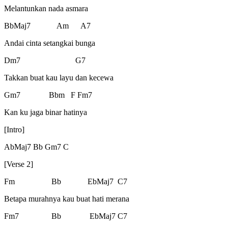
Melantunkan nada asmara
BbMaj7 Am A7
Andai cinta setangkai bunga
Dm7 G7
Takkan buat kau layu dan kecewa
Gm7 Bbm F Fm7
Kan ku jaga binar hatinya
[Intro]
AbMaj7 Bb Gm7 C
[Verse 2]
Fm Bb EbMaj7 C7
Betapa murahnya kau buat hati merana
Fm7 Bb EbMaj7 C7