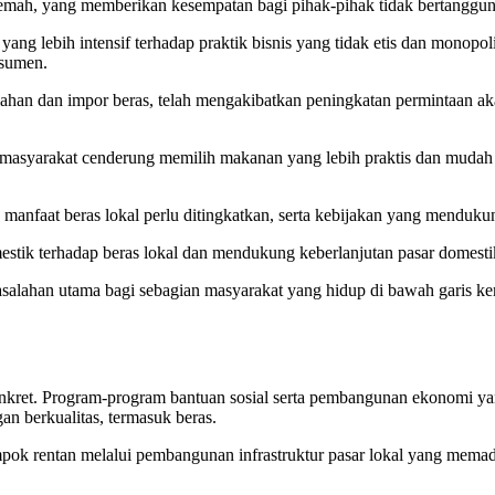
emah, yang memberikan kesempatan bagi pihak-pihak tidak bertanggun
yang lebih intensif terhadap praktik bisnis yang tidak etis dan monopoli
nsumen.
han dan impor beras, telah mengakibatkan peningkatan permintaan ak
a masyarakat cenderung memilih makanan yang lebih praktis dan mudah d
manfaat beras lokal perlu ditingkatkan, serta kebijakan yang mendukun
stik terhadap beras lokal dan mendukung keberlanjutan pasar domesti
salahan utama bagi sebagian masyarakat yang hidup di bawah garis ke
onkret. Program-program bantuan sosial serta pembangunan ekonomi yan
n berkualitas, termasuk beras.
mpok rentan melalui pembangunan infrastruktur pasar lokal yang memad