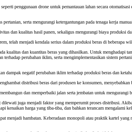
, seperti penggunaan drone untuk pemantauan lahan secara otomatisasi 
s pertanian, serta mengurangi ketergantungan pada tenaga kerja manua
vitas dan kualitas hasil panen, sekaligus mengurangi biaya produksi d
trem, telah menjadi kendala serius dalam produksi beras di beberapa wi
da kualitas dan kuantitas beras yang dihasilkan. Untuk menghadapi tan
 terhadap perubahan iklim, serta mengimplementasikan sistem pertanian
n dampak negatif perubahan iklim terhadap produksi beras dan ketaha
enghambat distribusi beras dari produsen ke konsumen, menyebabkan bia
n membangun dan memperbaiki jalan serta jembatan untuk mengurangi bia
it dilewati juga menjadi faktor yang memperumit proses distribusi. Akib
i kenaikan harga yang tiba-tiba, dan bahkan terancam mengalami kel
ga dapat menjadi hambatan. Keberadaan monopoli atau praktik kartel y