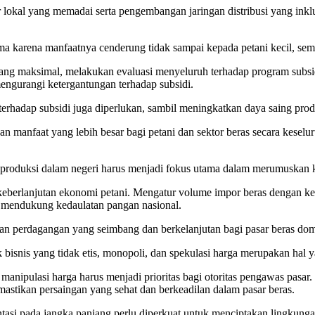
ar lokal yang memadai serta pengembangan jaringan distribusi yang ink
tama karena manfaatnya cenderung tidak sampai kepada petani kecil, sem
ng maksimal, melakukan evaluasi menyeluruh terhadap program subsid
engurangi ketergantungan terhadap subsidi.
terhadap subsidi juga diperlukan, sambil meningkatkan daya saing prod
manfaat yang lebih besar bagi petani dan sektor beras secara keseluru
n produksi dalam negeri harus menjadi fokus utama dalam merumuskan 
eberlanjutan ekonomi petani. Mengatur volume impor beras dengan ket
a mendukung kedaulatan pangan nasional.
an perdagangan yang seimbang dan berkelanjutan bagi pasar beras dom
 bisnis yang tidak etis, monopoli, dan spekulasi harga merupakan hal ya
anipulasi harga harus menjadi prioritas bagi otoritas pengawas pasar. 
mastikan persaingan yang sehat dan berkeadilan dalam pasar beras.
ntasi pada jangka panjang perlu diperkuat untuk menciptakan lingkung