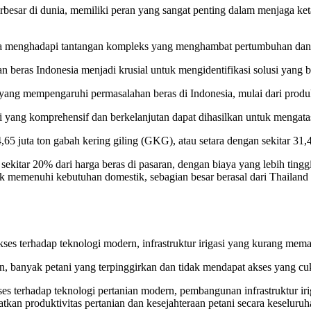
terbesar di dunia, memiliki peran yang sangat penting dalam menjaga k
ia menghadapi tantangan kompleks yang menghambat pertumbuhan dan s
eras Indonesia menjadi krusial untuk mengidentifikasi solusi yang b
r yang mempengaruhi permasalahan beras di Indonesia, mulai dari produk
si yang komprehensif dan berkelanjutan dapat dihasilkan untuk mengatas
5 juta ton gabah kering giling (GKG), atau setara dengan sekitar 31,4 
ekitar 20% dari harga beras di pasaran, dengan biaya yang lebih tinggi
tuk memenuhi kebutuhan domestik, sebagian besar berasal dari Thaila
kses terhadap teknologi modern, infrastruktur irigasi yang kurang mema
 banyak petani yang terpinggirkan dan tidak mendapat akses yang cu
es terhadap teknologi pertanian modern, pembangunan infrastruktur i
kan produktivitas pertanian dan kesejahteraan petani secara keseluruh