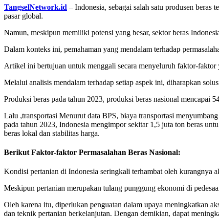
TangselNetwork.id
– Indonesia, sebagai salah satu produsen beras 
pasar global.
Namun, meskipun memiliki potensi yang besar, sektor beras Indones
Dalam konteks ini, pemahaman yang mendalam terhadap permasalahan b
Artikel ini bertujuan untuk menggali secara menyeluruh faktor-fakto
Melalui analisis mendalam terhadap setiap aspek ini, diharapkan solu
Produksi beras pada tahun 2023, produksi beras nasional mencapai 54,6
Lalu ,transportasi Menurut data BPS, biaya transportasi menyumbang s
pada tahun 2023, Indonesia mengimpor sekitar 1,5 juta ton beras un
beras lokal dan stabilitas harga.
Berikut Faktor-faktor Permasalahan Beras Nasional:
Kondisi pertanian di Indonesia seringkali terhambat oleh kurangnya a
Meskipun pertanian merupakan tulang punggung ekonomi di pedesaan,
Oleh karena itu, diperlukan penguatan dalam upaya meningkatkan aks
dan teknik pertanian berkelanjutan. Dengan demikian, dapat meningkat