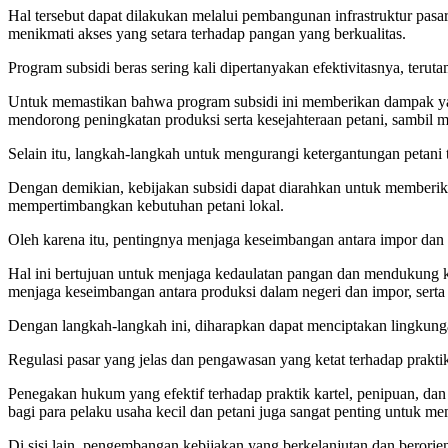
Hal tersebut dapat dilakukan melalui pembangunan infrastruktur pas
menikmati akses yang setara terhadap pangan yang berkualitas.
Program subsidi beras sering kali dipertanyakan efektivitasnya, teru
Untuk memastikan bahwa program subsidi ini memberikan dampak ya
mendorong peningkatan produksi serta kesejahteraan petani, sambil m
Selain itu, langkah-langkah untuk mengurangi ketergantungan petani 
Dengan demikian, kebijakan subsidi dapat diarahkan untuk memberikan 
mempertimbangkan kebutuhan petani lokal.
Oleh karena itu, pentingnya menjaga keseimbangan antara impor da
Hal ini bertujuan untuk menjaga kedaulatan pangan dan mendukung k
menjaga keseimbangan antara produksi dalam negeri dan impor, sert
Dengan langkah-langkah ini, diharapkan dapat menciptakan lingkung
Regulasi pasar yang jelas dan pengawasan yang ketat terhadap praktik
Penegakan hukum yang efektif terhadap praktik kartel, penipuan, dan m
bagi para pelaku usaha kecil dan petani juga sangat penting untuk me
Di sisi lain, pengembangan kebijakan yang berkelanjutan dan berorie