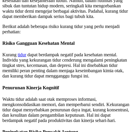
kesehatan dan kesejahteraan tubuh. Namun, dalam rutinitas yang
sibuk dan tuntutan hidup modern, seringkali kita mengorbankan
waktu tidur demi mengejar berbagai aktivitas. Padahal, kurang tidur
dapat memberikan dampak serius bagi tubuh kita.
Berikut adalah beberapa risiko kurang tidur yang perlu menjadi
perhatian:
Risiko Gangguan Kesehatan Mental
Kurang
tidur
dapat berdampak negatif pada kesehatan mental.
Individu yang kekurangan tidur cenderung mengalami peningkatan
tingkat stres, kecemasan, dan depresi. Hal ini disebabkan tidur
memiliki peran penting dalam menjaga keseimbangan kimia otak,
dan kurang tidur dapat mengganggu fungsi ini.
Penurunan Kinerja Kognitif
Waktu tidur adalah saat otak memproses informasi,
mengkonsolidasikan memori, dan memperbarui sendiri. Kekurangan
tidur dapat menyebabkan penurunan daya ingat, kurang konsentrasi,
dan kesulitan dalam pengambilan keputusan. Hal ini dapat
berdampak negatif pada produktivitas dan kinerja sehari-hari.
Peningkatan Risiko Penyakit Jantung