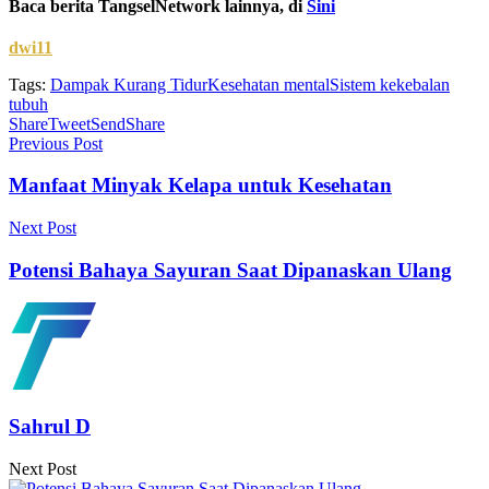
Baca berita TangselNetwork lainnya, di
Sini
dwi11
Tags:
Dampak Kurang Tidur
Kesehatan mental
Sistem kekebalan
tubuh
Share
Tweet
Send
Share
Previous Post
Manfaat Minyak Kelapa untuk Kesehatan
Next Post
Potensi Bahaya Sayuran Saat Dipanaskan Ulang
Sahrul D
Next Post