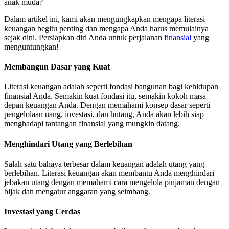
anak muda?
Dalam artikel ini, kami akan mengungkapkan mengapa literasi
keuangan begitu penting dan mengapa Anda harus memulainya
sejak dini. Persiapkan diri Anda untuk perjalanan
finansial
yang
menguntungkan!
Membangun Dasar yang Kuat
Literasi keuangan adalah seperti fondasi bangunan bagi kehidupan
finansial Anda. Semakin kuat fondasi itu, semakin kokoh masa
depan keuangan Anda. Dengan memahami konsep dasar seperti
pengelolaan uang, investasi, dan hutang, Anda akan lebih siap
menghadapi tantangan finansial yang mungkin datang.
Menghindari Utang yang Berlebihan
Salah satu bahaya terbesar dalam keuangan adalah utang yang
berlebihan. Literasi keuangan akan membantu Anda menghindari
jebakan utang dengan memahami cara mengelola pinjaman dengan
bijak dan mengatur anggaran yang seimbang.
Investasi yang Cerdas