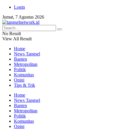
Login
Jumat, 7 Agustus 2026
No Result
View All Result
Home
News Tangsel
Banten
Metropolitan
Politik
Komunitas
Opini
Tips & Trik
Home
News Tangsel
Banten
Metropolitan
Politik
Komunitas
Opini