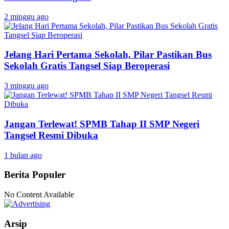
2 minggu ago
Jelang Hari Pertama Sekolah, Pilar Pastikan Bus
Sekolah Gratis Tangsel Siap Beroperasi
3 minggu ago
Jangan Terlewat! SPMB Tahap II SMP Negeri
Tangsel Resmi Dibuka
1 bulan ago
Berita Populer
No Content Available
Arsip