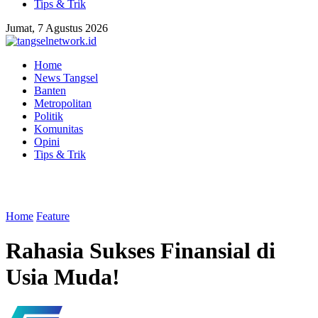
Tips & Trik
Jumat, 7 Agustus 2026
Home
News Tangsel
Banten
Metropolitan
Politik
Komunitas
Opini
Tips & Trik
Home
Feature
Rahasia Sukses Finansial di
Usia Muda!