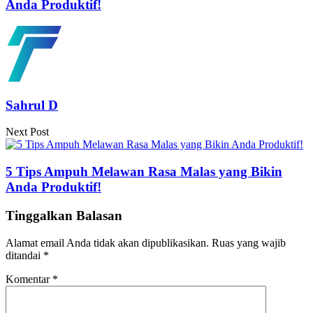
Anda Produktif!
Sahrul D
Next Post
5 Tips Ampuh Melawan Rasa Malas yang Bikin
Anda Produktif!
Tinggalkan Balasan
Alamat email Anda tidak akan dipublikasikan.
Ruas yang wajib
ditandai
*
Komentar
*