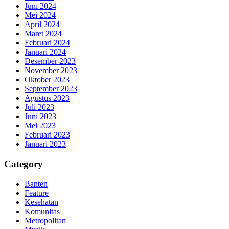
Juni 2024
Mei 2024
April 2024
Maret 2024
Februari 2024
Januari 2024
Desember 2023
November 2023
Oktober 2023
September 2023
Agustus 2023
Juli 2023
Juni 2023
Mei 2023
Februari 2023
Januari 2023
Category
Banten
Feature
Kesehatan
Komunitas
Metropolitan