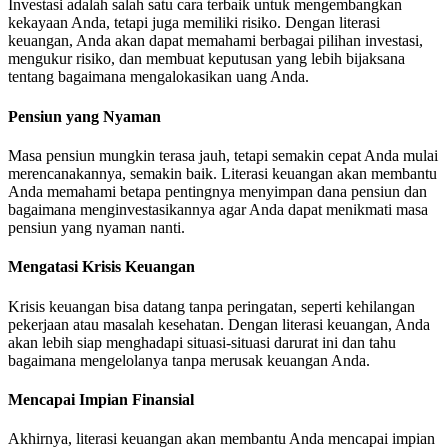
Investasi adalah salah satu cara terbaik untuk mengembangkan
kekayaan Anda, tetapi juga memiliki risiko. Dengan literasi
keuangan, Anda akan dapat memahami berbagai pilihan investasi,
mengukur risiko, dan membuat keputusan yang lebih bijaksana
tentang bagaimana mengalokasikan uang Anda.
Pensiun yang Nyaman
Masa pensiun mungkin terasa jauh, tetapi semakin cepat Anda mulai
merencanakannya, semakin baik. Literasi keuangan akan membantu
Anda memahami betapa pentingnya menyimpan dana pensiun dan
bagaimana menginvestasikannya agar Anda dapat menikmati masa
pensiun yang nyaman nanti.
Mengatasi Krisis Keuangan
Krisis keuangan bisa datang tanpa peringatan, seperti kehilangan
pekerjaan atau masalah kesehatan. Dengan literasi keuangan, Anda
akan lebih siap menghadapi situasi-situasi darurat ini dan tahu
bagaimana mengelolanya tanpa merusak keuangan Anda.
Mencapai Impian Finansial
Akhirnya, literasi keuangan akan membantu Anda mencapai impian