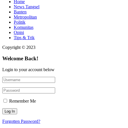
Home
News Tangsel
Banten
Metropolitan
Politik
Komunitas
Opini
Tips & Trik
Copyright © 2023
Welcome Back!
Login to your account below
Remember Me
Forgotten Password?