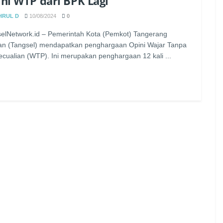
ni WTP dari BPK Lagi
HRUL D
10/08/2024
0
elNetwork.id – Pemerintah Kota (Pemkot) Tangerang
an (Tangsel) mendapatkan penghargaan Opini Wajar Tanpa
cualian (WTP). Ini merupakan penghargaan 12 kali ...