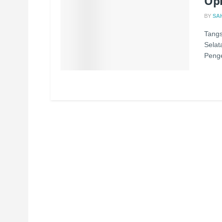
Opi
BY
SA
Tangs
Selat
Penge