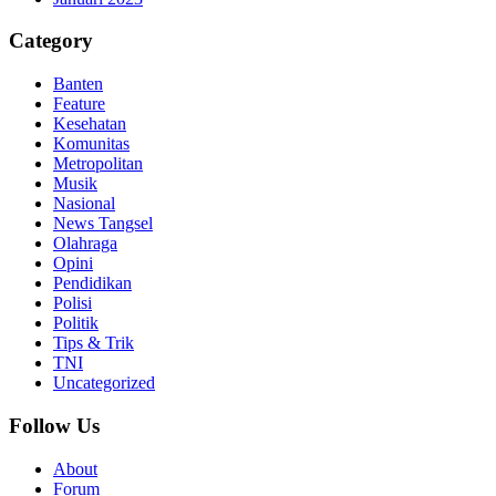
Category
Banten
Feature
Kesehatan
Komunitas
Metropolitan
Musik
Nasional
News Tangsel
Olahraga
Opini
Pendidikan
Polisi
Politik
Tips & Trik
TNI
Uncategorized
Follow Us
About
Forum