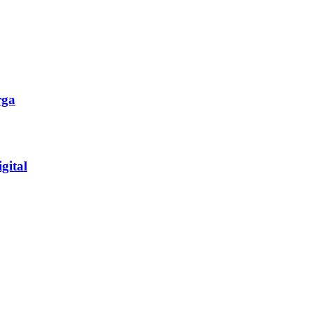
rga
gital