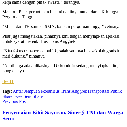
kerja sama dengan pihak swasta,” terangya.
Menurut Pilar, peruntukan bus ini nantinya mulai dari TK hingga
Perguruan Tinggi.
“Mulai dari TK sampai SMA, bahkan perguruan tinggi,” cetusnya.
Pilar juga mengatakan, pihaknya kini tengah menyiapkan aplikasi
untuk syarat menaiki Bus Trans Anggrek.
“Kita fokus transportasi publik, salah satunya bus sekolah gratis ini,
mari dukung,” pintanya.
“Nanti juga ada aplikasinya, Diskominfo sedang menyiapkan itu,”
pungkasnya.
dwi11
Tags:
Antar Jemput Sekolah
Bus Trans Anggrek
Transportasi Publik
Share
Tweet
Send
Share
Previous Post
Penyemaian Bibit Sayuran, Sinergi TNI dan Warga
Serut