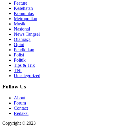
Feature
Kesehatan
Komunitas
Metropolitan
Musik
Nasional
News Tangsel
Olahraga
Opini
Pendidikan
Polisi
Politik
Tips & Trik
TNI
Uncategorized
Follow Us
About
Forum
Contact
Redaksi
Copyright © 2023