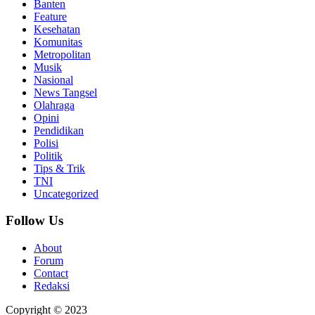
Banten
Feature
Kesehatan
Komunitas
Metropolitan
Musik
Nasional
News Tangsel
Olahraga
Opini
Pendidikan
Polisi
Politik
Tips & Trik
TNI
Uncategorized
Follow Us
About
Forum
Contact
Redaksi
Copyright © 2023