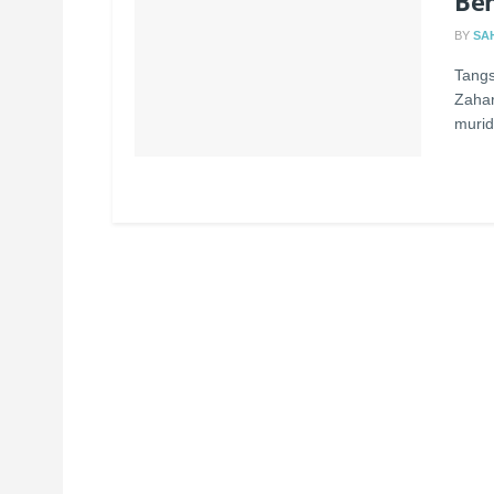
Ben
BY
SA
Tangs
Zahar
murid