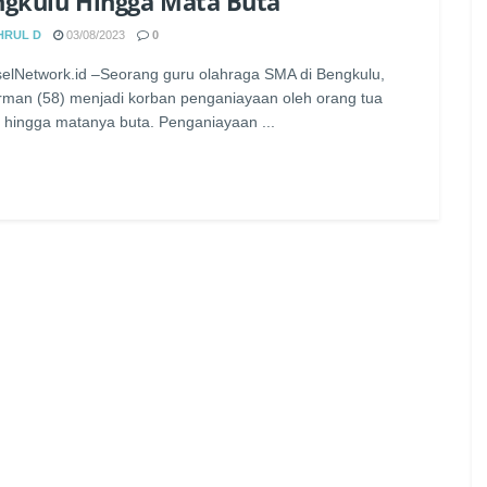
gkulu Hingga Mata Buta
HRUL D
03/08/2023
0
elNetwork.id –Seorang guru olahraga SMA di Bengkulu,
man (58) menjadi korban penganiayaan oleh orang tua
 hingga matanya buta. Penganiayaan ...