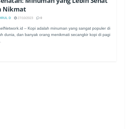
ehatan: Minuman yang Lebih Sehat
n Nikmat
HRUL D
27/10/2023
0
elNetwork.id – Kopi adalah minuman yang sangat populer di
uh dunia, dan banyak orang menikmati secangkir kopi di pagi
.