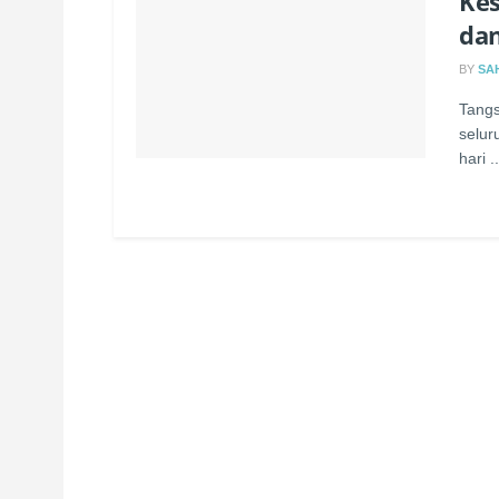
Kes
da
BY
SA
Tangs
selur
hari ..