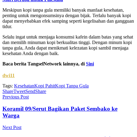
Meskipun kopi tanpa gula memiliki banyak manfaat kesehatan,
penting untuk mengonsumsinya dengan bijak. Terlalu banyak kopi
dapat menyebabkan efek samping seperti kegelisahan dan gangguan
tidur.
Selalu ingat untuk menjaga konsumsi kafein dalam batas yang sehat
dan memilih minuman kopi berkualitas tinggi. Dengan minum kopi
tanpa gula, Anda dapat menikmati kelezatan kopi sambil menjaga
kesehatan Anda dengan baik.
Baca berita TangselNetwork lainnya, di
Sini
dwi11
Tags:
Kesehatan
Kopi Pahit
Kopi Tanpa Gula
Share
Tweet
Send
Share
Previous Post
Koramil 09/Serut Bagikan Paket Sembako ke
Warga
Next Post