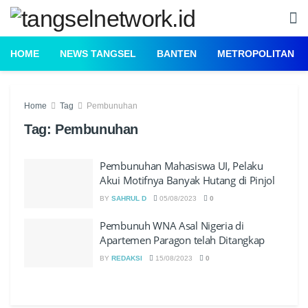
HOME
NEWS TANGSEL
BANTEN
METROPOLITAN
Home
Tag
Pembunuhan
Tag:
Pembunuhan
Pembunuhan Mahasiswa UI, Pelaku
Akui Motifnya Banyak Hutang di Pinjol
BY
SAHRUL D
05/08/2023
0
Pembunuh WNA Asal Nigeria di
Apartemen Paragon telah Ditangkap
BY
REDAKSI
15/08/2023
0