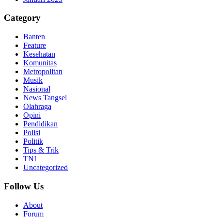
Category
Banten
Feature
Kesehatan
Komunitas
Metropolitan
Musik
Nasional
News Tangsel
Olahraga
Opini
Pendidikan
Polisi
Politik
Tips & Trik
TNI
Uncategorized
Follow Us
About
Forum