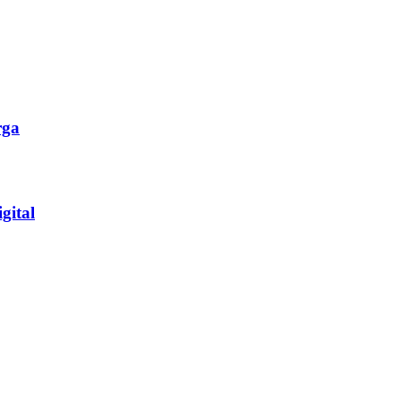
rga
gital