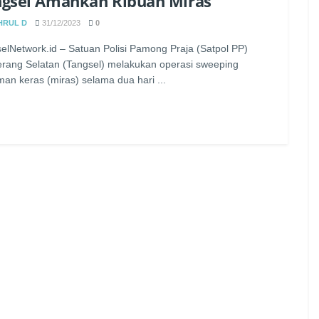
gsel Amankan Ribuan Miras
HRUL D
31/12/2023
0
elNetwork.id – Satuan Polisi Pamong Praja (Satpol PP)
rang Selatan (Tangsel) melakukan operasi sweeping
an keras (miras) selama dua hari ...