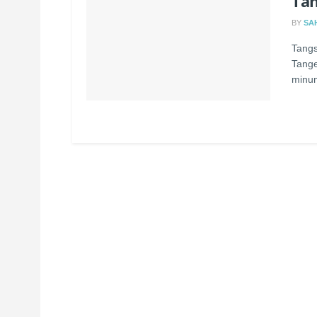
Tan
BY
SA
Tangs
Tange
minum