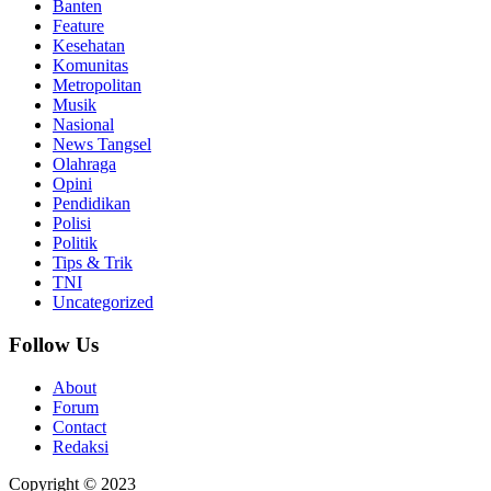
Banten
Feature
Kesehatan
Komunitas
Metropolitan
Musik
Nasional
News Tangsel
Olahraga
Opini
Pendidikan
Polisi
Politik
Tips & Trik
TNI
Uncategorized
Follow Us
About
Forum
Contact
Redaksi
Copyright © 2023