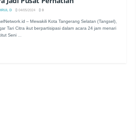
ra Jadi Pusat Perhatian
HRUL D
04/05/2024
0
elNetwork.id – Mewakili Kota Tangerang Selatan (Tangsel),
ar Tari Citra ikut berpartisipasi dalam acara 24 jam menari
titut Seni ...