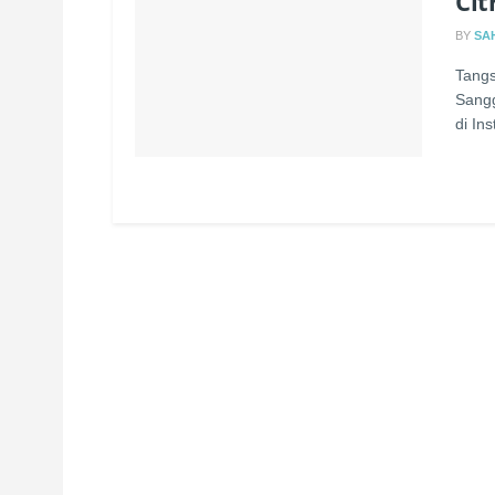
Cit
BY
SA
Tangs
Sangg
di Ins