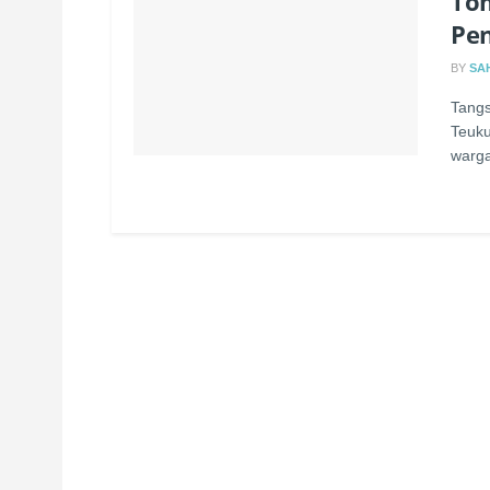
Tom
Pe
BY
SA
Tangs
Teuku
warga