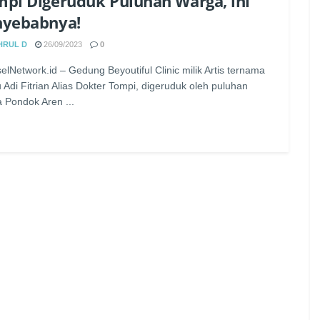
pi Digeruduk Puluhan Warga, ini
nyebabnya!
HRUL D
26/09/2023
0
elNetwork.id – Gedung Beyoutiful Clinic milik Artis ternama
 Adi Fitrian Alias Dokter Tompi, digeruduk oleh puluhan
 Pondok Aren ...