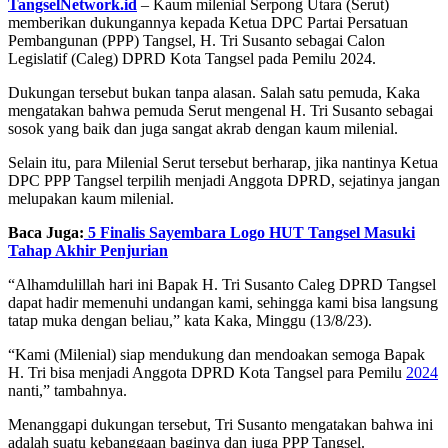
TangselNetwork.id
– Kaum milenial Serpong Utara (Serut)
memberikan dukungannya kepada Ketua DPC Partai Persatuan
Pembangunan (PPP) Tangsel, H. Tri Susanto sebagai Calon
Legislatif (Caleg) DPRD Kota Tangsel pada Pemilu 2024.
Dukungan tersebut bukan tanpa alasan. Salah satu pemuda, Kaka
mengatakan bahwa pemuda Serut mengenal H. Tri Susanto sebagai
sosok yang baik dan juga sangat akrab dengan kaum milenial.
Selain itu, para Milenial Serut tersebut berharap, jika nantinya Ketua
DPC PPP Tangsel terpilih menjadi Anggota DPRD, sejatinya jangan
melupakan kaum milenial.
Baca Juga:
5 Finalis Sayembara Logo HUT Tangsel Masuki
Tahap Akhir Penjurian
“Alhamdulillah hari ini Bapak H. Tri Susanto Caleg DPRD Tangsel
dapat hadir memenuhi undangan kami, sehingga kami bisa langsung
tatap muka dengan beliau,” kata Kaka, Minggu (13/8/23).
“Kami (Milenial) siap mendukung dan mendoakan semoga Bapak
H. Tri bisa menjadi Anggota DPRD Kota Tangsel para Pemilu
2024
nanti,” tambahnya.
Menanggapi dukungan tersebut, Tri Susanto mengatakan bahwa ini
adalah suatu kebanggaan baginya dan juga PPP Tangsel.