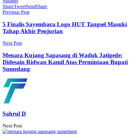
Susanto
Share
Tweet
Send
Share
Previous Post
5 Finalis Sayembara Logo HUT Tangsel Masuki
Tahap Akhir Penjurian
Next Post
Menara Kujang Sapasang di Waduk Jatigede:
Didesain Ridwan Kamil Atas Permintaan Bupati
Sumedang
Sahrul D
Next Post