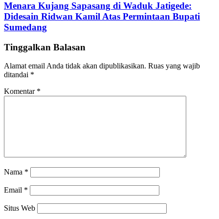
Menara Kujang Sapasang di Waduk Jatigede:
Didesain Ridwan Kamil Atas Permintaan Bupati
Sumedang
Tinggalkan Balasan
Alamat email Anda tidak akan dipublikasikan.
Ruas yang wajib
ditandai
*
Komentar
*
Nama
*
Email
*
Situs Web