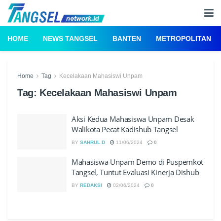
HOME
NEWS TANGSEL
BANTEN
METROPOLITAN
Home
Tag
Kecelakaan Mahasiswi Unpam
Tag:
Kecelakaan Mahasiswi Unpam
Aksi Kedua Mahasiswa Unpam Desak
Walikota Pecat Kadishub Tangsel
BY
SAHRUL D
11/06/2024
0
Mahasiswa Unpam Demo di Puspemkot
Tangsel, Tuntut Evaluasi Kinerja Dishub
BY
REDAKSI
02/06/2024
0