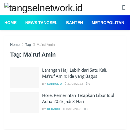
HOME
NEWS TANGSEL
BANTEN
METROPOLITAN
Home
Tag
Ma'ruf Amin
Tag:
Ma’ruf Amin
Larangan Haji Lebih dari Satu Kali,
Ma’ruf Amin: Ide yang Bagus
BY
SAHRUL D
31/08/2023
0
Hore, Pemerintah Tetapkan Libur Idul
Adha 2023 Jadi 3 Hari
BY
REDAKSI
15/08/2023
0