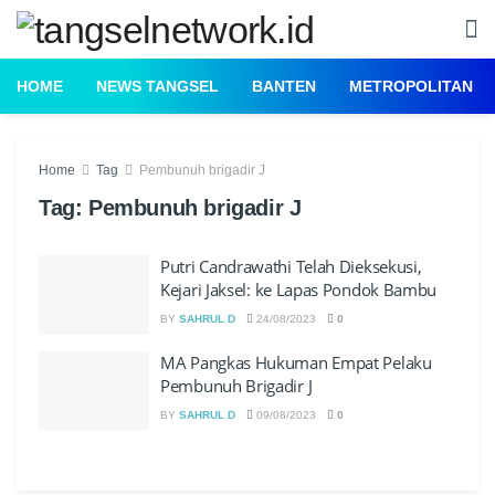
HOME
NEWS TANGSEL
BANTEN
METROPOLITAN
Home
Tag
Pembunuh brigadir J
Tag:
Pembunuh brigadir J
Putri Candrawathi Telah Dieksekusi,
Kejari Jaksel: ke Lapas Pondok Bambu
BY
SAHRUL D
24/08/2023
0
MA Pangkas Hukuman Empat Pelaku
Pembunuh Brigadir J
BY
SAHRUL D
09/08/2023
0