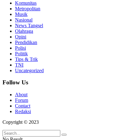
Komunitas
Metropolitan
Musik
Nasional
News Tangsel
Olahraga
Opini
Pendidikan
Polisi
Politik
Tips & Trik
TNI
Uncategorized
Follow Us
About
Forum
Contact
Redaksi
Copyright © 2023
No Result