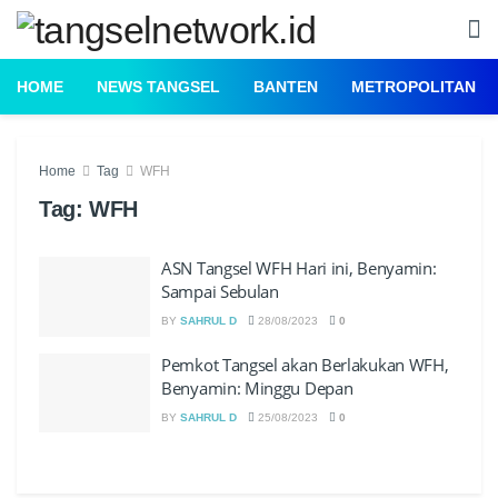
HOME
NEWS TANGSEL
BANTEN
METROPOLITAN
Home
Tag
WFH
Tag:
WFH
ASN Tangsel WFH Hari ini, Benyamin:
Sampai Sebulan
BY
SAHRUL D
28/08/2023
0
Pemkot Tangsel akan Berlakukan WFH,
Benyamin: Minggu Depan
BY
SAHRUL D
25/08/2023
0