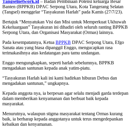
Tangselnetwork.id
– Badan Pembinaan Potensi keluarga Besar
Banten (BPPKB) DPAC Serpong Utara, Kota Tangerang Selatan
(Tangsel) menggelar “Tasyakuran Harlah” pada Kamis (27/7/23).
Bertajuk “Menyatukan Visi dan Misi untuk Memperkuat Ukhuwah
Kekeluargaan” Tasyakuran ini dihadiri oleh seluruh ranting BPPKB
Serpong Utara, dan Organisasi Masyarakat (Ormas) lainnya.
Pada kesempatannya, Ketua
BPPKB
DPAC Serpong Utara, Efgo
Sanata atau yang biasa dipanggil Enggo, mengucapkan rasa
terimakasihnya atas kedatangan para tamu undangan.
Enggo mengungkapkan, seperti harlah sebelumnya, BPPKB
mengadakan santunan kepada anak yatim-piatu.
“Tasyakuran Harlah kali ini kami hadirkan hiburan Debus dan
mengadakan santunan,” ungkapnya.
Kepada anggota nya, ia berpesan agar selalu menjadi garda terdepan
dalam memberikan kenyamanan dan berbuat baik kepada
masyarakat.
Menurutnya, walaupun stigma masyarakat tentang Ormas kurang
baik, ia berharap kepada anggotanya untuk terus mengedepankan
kebaikan dan kenyamanan.