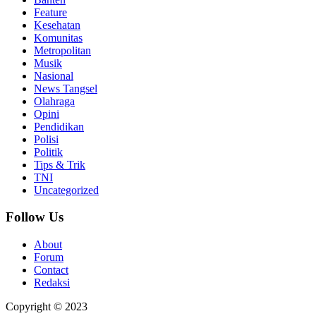
Feature
Kesehatan
Komunitas
Metropolitan
Musik
Nasional
News Tangsel
Olahraga
Opini
Pendidikan
Polisi
Politik
Tips & Trik
TNI
Uncategorized
Follow Us
About
Forum
Contact
Redaksi
Copyright © 2023