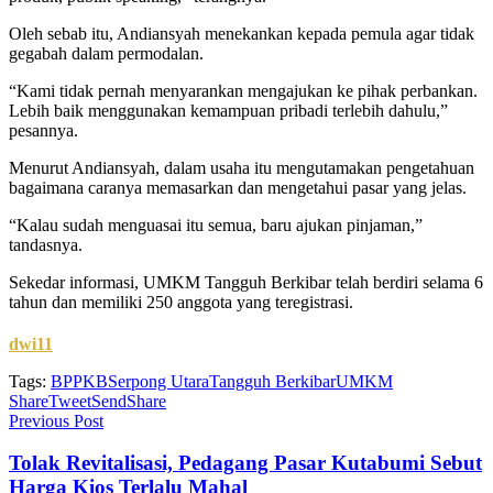
Oleh sebab itu, Andiansyah menekankan kepada pemula agar tidak
gegabah dalam permodalan.
“Kami tidak pernah menyarankan mengajukan ke pihak perbankan.
Lebih baik menggunakan kemampuan pribadi terlebih dahulu,”
pesannya.
Menurut Andiansyah, dalam usaha itu mengutamakan pengetahuan
bagaimana caranya memasarkan dan mengetahui pasar yang jelas.
“Kalau sudah menguasai itu semua, baru ajukan pinjaman,”
tandasnya.
Sekedar informasi, UMKM Tangguh Berkibar telah berdiri selama 6
tahun dan memiliki 250 anggota yang teregistrasi.
dwi11
Tags:
BPPKB
Serpong Utara
Tangguh Berkibar
UMKM
Share
Tweet
Send
Share
Previous Post
Tolak Revitalisasi, Pedagang Pasar Kutabumi Sebut
Harga Kios Terlalu Mahal